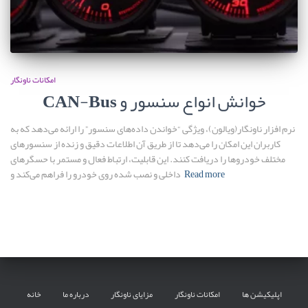
امکانات ناونگار
CAN-Bus خوانش انواع سنسور و
نرم افزار ناونگار(ویالون)، ویژگی “خواندن داده‌های سنسور” را ارائه می‌دهد که به
کاربران این امکان را می‌دهد تا از طریق آن اطلاعات دقیق و زنده از سنسورهای
مختلف خودروها را دریافت کنند. این قابلیت، ارتباط فعال و مستمر با حسگرهای
Read more
داخلی و نصب شده روی خودرو را فراهم می‌کند و
اپلیکیشن ها
امکانات ناونگار
مزایای ناونگار
درباره ما
خانه