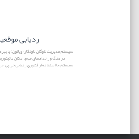
ردیابی موقعیت
سیستم مدیریت ناوگان ناونگار (ویالون) با بهره
در هنگام رخدادهای مهم، امکان مانیتورینگ
سیستم، با استفاده از فناوری ردیابی جی پی اس