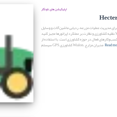
اپلیکیشن های ناونگار
Hecte
رای مدیریت عملیات مزرعه، ردیابی ماشین‌آلات و وسایل
نقلیه کشاورزی و نظارت بر عملکرد اپراتورها مجهز کنید.Wialon به‌عنوان یک پلتفرم منعطف و سازگار برای
کسب‌وکارهای فعال در حوزه کشاورزی است. با استفاده از
Read mo
سیستم GPS کشاورزی Wialon، مدیران مزارع