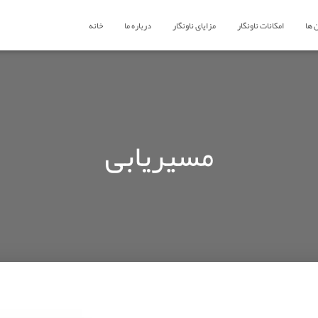
 ها
امکانات ناونگار
مزایای ناونگار
درباره ما
خانه
مسیریابی