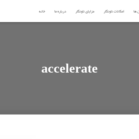
 ها
امکانات ناونگار
مزایای ناونگار
درباره ما
خانه
accelerate