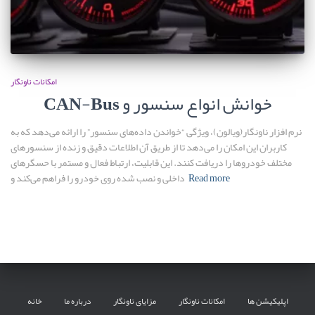
امکانات ناونگار
CAN-Bus خوانش انواع سنسور و
نرم افزار ناونگار(ویالون)، ویژگی “خواندن داده‌های سنسور” را ارائه می‌دهد که به
کاربران این امکان را می‌دهد تا از طریق آن اطلاعات دقیق و زنده از سنسورهای
مختلف خودروها را دریافت کنند. این قابلیت، ارتباط فعال و مستمر با حسگرهای
Read more
داخلی و نصب شده روی خودرو را فراهم می‌کند و
اپلیکیشن ها
امکانات ناونگار
مزایای ناونگار
درباره ما
خانه