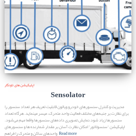
اپلیکیشن های ناونگار
Sensolator
مدیریت و کنترل سنسورهای خودرو ویالون قابلیت تعریف هر تعداد سنسور را
برای نظارت بر جنبه‌های مختلف فعالیت واحد متحرک، میسر مینماید. هرگاه تعداد
سنسورها زیاد شود،نمایش تصویری داده‌های سنسورها واقعا مهم می‌شود.
اپلیکیشن “سنسولاتور” امکان نظارت آسان بر مقدار شمارنده ها و سنسورهای
Read more
واحدهای ساکن و متحرک را فراهم