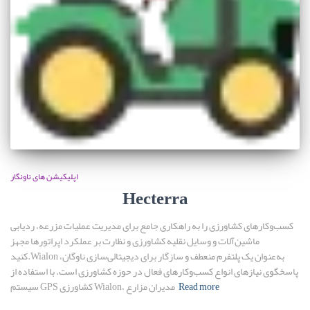
اپلیکیشن های ناونگار
Hecterra
کسب‌وکارهای کشاورزی را به راهکاری جامع برای مدیریت عملیات مزرعه، ردیابی
ماشین‌آلات و وسایل نقلیه کشاورزی و نظارت بر عملکرد اپراتورها مجهز
کنید.Wialon به‌عنوان یک پلتفرم منعطف و سازگار برای دیجیتالی‌سازی ناوگان،
پاسخگوی نیازهای انواع کسب‌وکارهای فعال در حوزه کشاورزی است. با استفاده از
Read more
سیستم GPS کشاورزی Wialon، مدیران مزارع