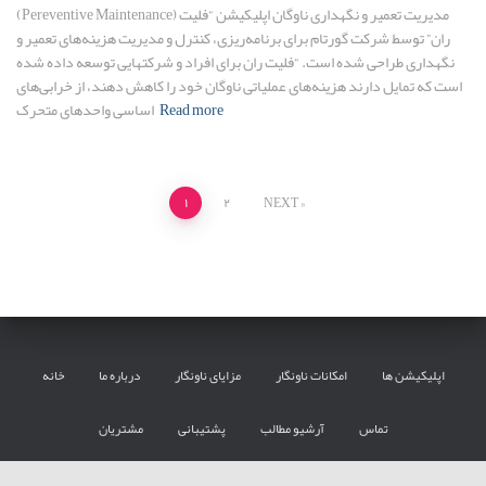
(Pereventive Maintenance) مدیریت تعمیر و نگهداری ناوگان اپلیکیشن “فلیت
ران” توسط شرکت گورتام برای برنامه‌ریزی، کنترل و مدیریت هزینه‌های تعمیر و
نگهداری طراحی شده است. “فلیت ران برای افراد و شرکتهایی توسعه داده‌ شده
است که تمایل دارند هزینه‌های عملیاتی ناوگان خود را کاهش دهند، از خرابی‌های
Read more
اساسی واحدهای متحرک
Posts
۱
۲
NEXT
pagination
اپلیکیشن ها
امکانات ناونگار
مزایای ناونگار
درباره ما
خانه
تماس
آرشیو مطالب
پشتیبانی
مشتریان
Hestia | Developed by
ThemeIsle