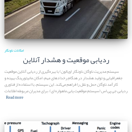
امکانات ناونگار
ردیابی موقعیت و هشدار آنلاین
سیستم مدیریت ناوگان ناونگار (ویالون) با بهره‌گیری از ردیابی آنلاین موقعیت
جغعرافیایی و تولید هشدار در هنگام رخدادهای مهم، امکان مانیتورینگ بهینه و
کارآمد ناوگان حمل و نقل را فراهم می‌کند. این سیستم، با استفاده از فناوری
ردیابی جی پی اس (سیستم موقعیت یابی ماهواره ای)، برای مدیران مربوطه اطلاعات
Read more