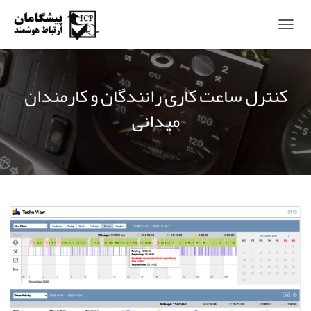
T
O
G
G
کنترل ساعت کاری رانندگان و کارمندان
L
E
میدانی
N
A
V
I
G
A
T
I
O
N