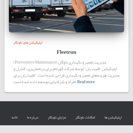
اپلیکیشن های ناونگار
Fleetrun
(Pereventive Maintenance) مدیریت تعمیر و نگهداری ناوگان
اپلیکیشن “فلیت ران” توسط شرکت گورتام برای برنامه‌ریزی، کنترل و
مدیریت هزینه‌های تعمیر و نگهداری طراحی شده است. “فلیت ران برای
Read more
افراد و شرکتهایی توسعه داده‌ شده است
اپلیکیشن ها
امکانات ناونگار
مزایای ناونگار
درباره ما
خانه
تماس
آرشیو مطالب
پشتیبانی
مشتریان