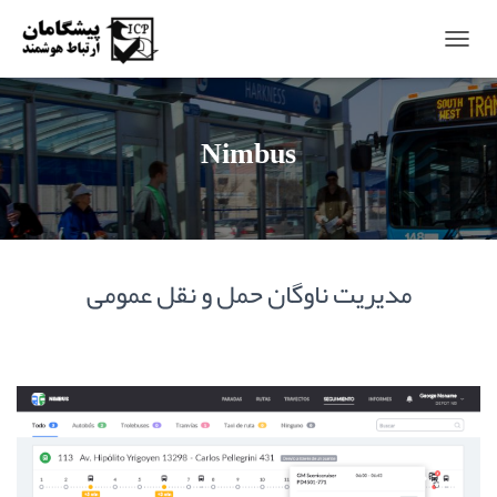
T
O
G
G
Nimbus
L
E
N
A
V
I
G
مدیریت ناوگان حمل و نقل عمومی
A
T
I
O
N