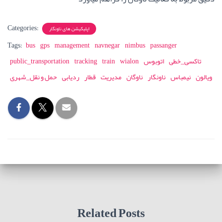
Categories:
اپلیکیشن های ناونگار
Tags:
bus
gps
management
navnegar
nimbus
passanger
تاکسی_خطی
اتوبوس
wialon
train
tracking
public_transportation
ویالون
نیمباس
ناونگار
ناوگان
مدیریت
قطار
ردیابی
حمل و نقل_شهری
Related Posts