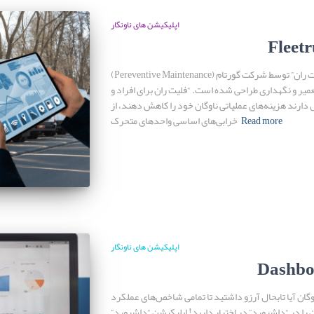
اپلیکیشن های ناونگار
Fleet
(Pereventive Maintenance) مدیریت تعمیر و نگهداری ناوگان اپلیکیشن “فلیت ران” توسط شرکت گورتام
عمیر و نگهداری طراحی شده است. “فلیت ران برای افراد و
دارند هزینه‌های عملیاتی ناوگان خود را کاهش دهند، از
Read more
خرابی‌های اساسی واحدهای متحرک
اپلیکیشن های ناونگار
Dashbo
گان آیا تابحال آرزو داشتید تا تمامی شاخص‌های عملکرد
 را در “داشبورد” در اختیار دارید! اپلیکیشن “داشبورد”