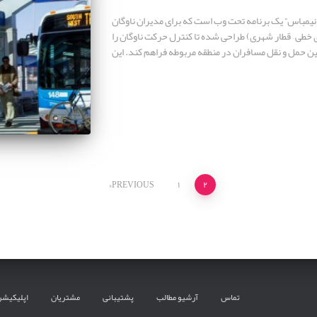
نیمباس” یک برنامه تحت وب است که برای مدیران ناوگان
خطی – قطار شهری) طراحی شده تا کنترل حرکت ناوگان را
ن حمل و نقل مسافران در منطقه مربوطه فراهم کند. این
PREVIOUS
۱
۲
تماس
آرشیو مطالب
پشتیبانی
مشتریان
اپلیکیشن