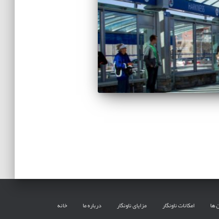
Posts
pagination
 ها
امکانات ناونگار
مزایای ناونگار
درباره ما
خانه