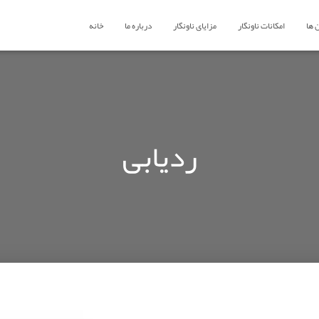
 ها
امکانات ناونگار
مزایای ناونگار
درباره ما
خانه
ردیابی