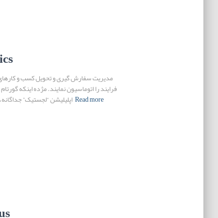
ics
مدیریت سفارش گیری و تحویل کسب و کارهای ار
فرایند را اتوماسیون نمایند. مژده اینکه گورتام 
Read more
اپلیلیشن “لجستیک” جداگانه، ی
us